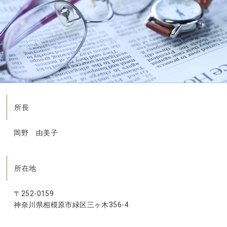
所長
岡野 由美子
所在地
〒252-0159
神奈川県相模原市緑区三ヶ木356-4